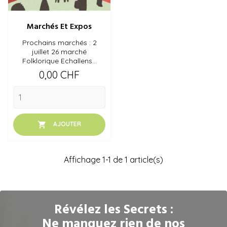
Marchés Et Expos
Prochains marchés : 2
juillet 26 marché
Folklorique Echallens...
Prix
0,00 CHF

AJOUTER
Affichage 1-1 de 1 article(s)
Révélez les Secrets :
Ne manquez rien de nos