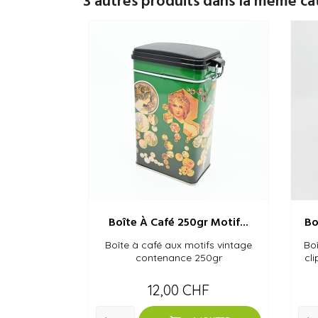
3 autres produits dans la même ca
Boîte À Café 250gr Motif...
Bo
Boîte à café aux motifs vintage
Boî
contenance 250gr
cl
Prix
12,00 CHF