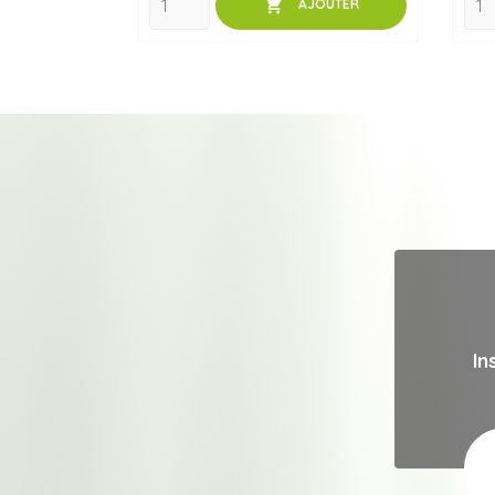

AJOUTER
In