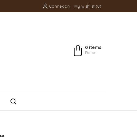
Connexion
My wishlist
(
0
)
0 items
Panier
es