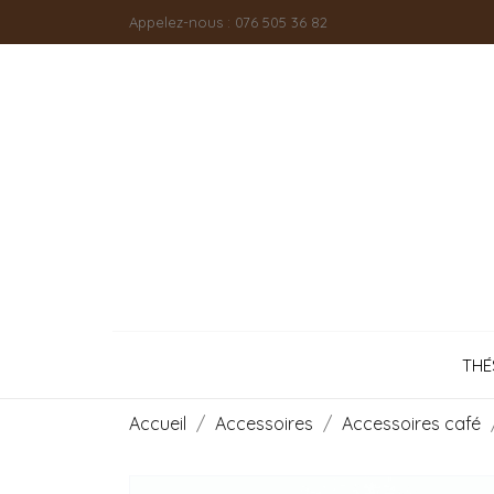
Appelez-nous :
076 505 36 82
THÉ
Accueil
Accessoires
Accessoires café