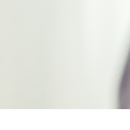
Boîte à café 250gr motifs..