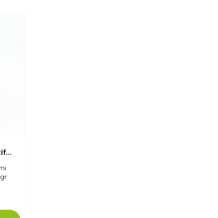
f...
mi
gr