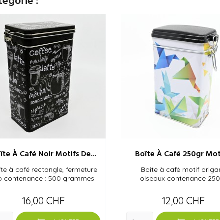
tégorie :
îte À Café Noir Motifs De...
Boîte À Café 250gr Moti
te à café rectangle, fermeture
Boîte à café motif origa
ip contenance : 500 grammes
oiseaux contenance 250
Prix
Prix
16,00 CHF
12,00 CHF