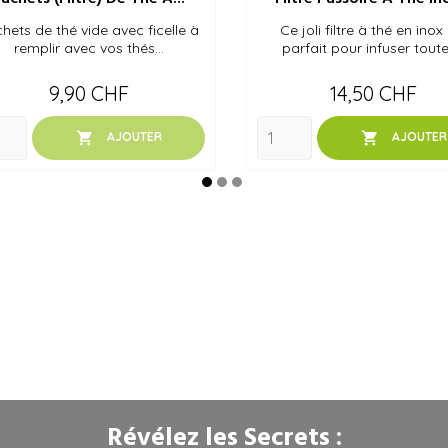
hets de thé vide avec ficelle à
Ce joli filtre à thé en inox
remplir avec vos thés...
parfait pour infuser toutes
Prix
Prix
9,90 CHF
14,50 CHF


AJOUTER
AJOUTER
Révélez les Secrets :