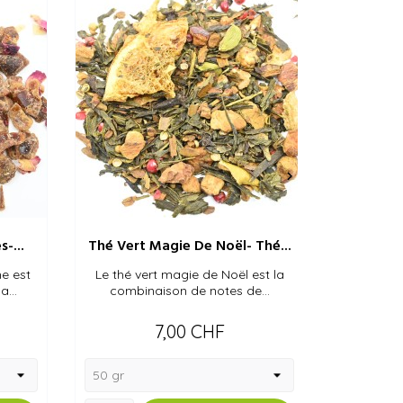

-...
Thé Vert Magie De Noël- Thé...
Infusio
he est
Le thé vert magie de Noël est la
L'infusion
a...
combinaison de notes de...
goût a
Prix
7,00 CHF