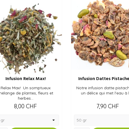
Infusion Relax Max!
Infusion Dattes Pistaches
Relax Max! Un somptueux
Notre infusion datte pistac
élange de plantes, fleurs et
un délice qui met l'eau à l
herbes...
Prix
Prix
8,00 CHF
7,90 CHF