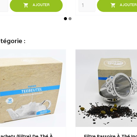


AJOUTER
AJOUTER
tégorie :
achets (filtre) De Thé À...
Filtre Passoire À Thé Ino