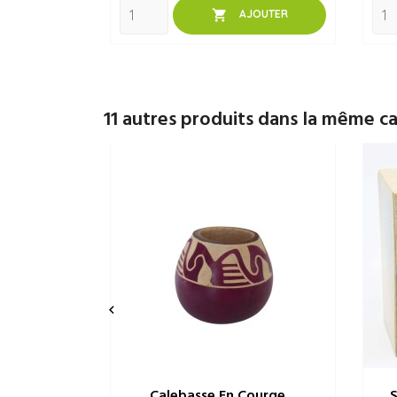

AJOUTER
11 autres produits dans la même ca

Calebasse En Courge...
S