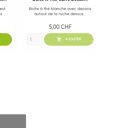
 est
Boîte à thé blanche avec dessins
Très jolie
...
autour de la ruche dessus...
pièce
Prix
5,00 CHF

AJOUTER