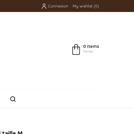
Connexion
My wishlist
(
0
)
0 items
Panier
 taille M