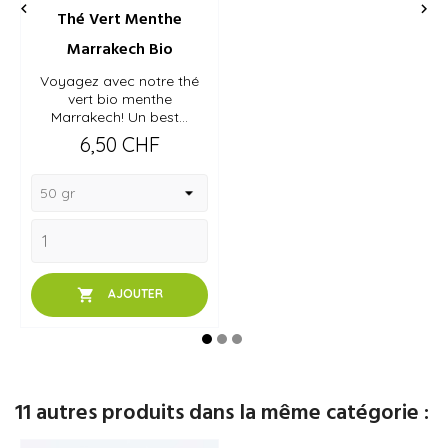


Thé Vert Menthe
Marrakech Bio
Voyagez avec notre thé
vert bio menthe
Marrakech! Un best...
Prix
6,50 CHF

AJOUTER
11 autres produits dans la même catégorie :