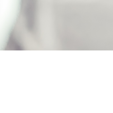
Boîte à thé rouge fleurs...
12,50 CHF
AJOUTER