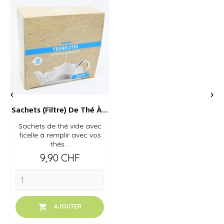


Sachets (filtre) De Thé À...
Sachets de thé vide avec
ficelle à remplir avec vos
thés...
Prix
9,90 CHF

AJOUTER