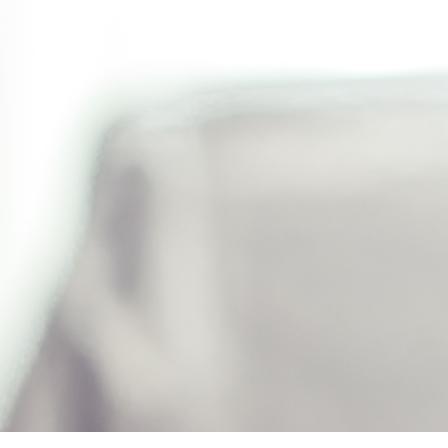
Filtre passoire à thé inox...
14,50 CHF
AJOUTER