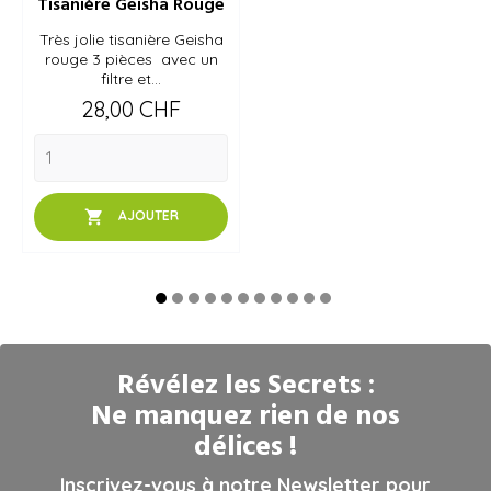
Tisanière Geisha Rouge
Très jolie tisanière Geisha
rouge 3 pièces avec un
filtre et...
Prix
28,00 CHF

AJOUTER
Révélez les Secrets :
Ne manquez rien de nos
délices !
Inscrivez-vous à notre Newsletter pour