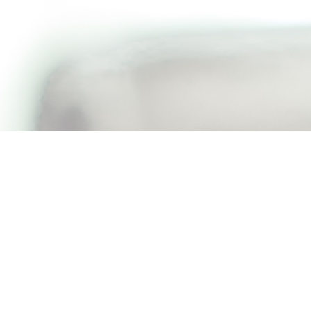
Poivre noir Malabar grains...
6,00 CHF
AJOUTER