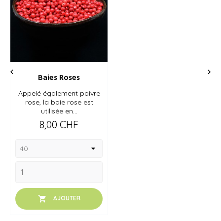


Baies Roses
Appelé également poivre
rose, la baie rose est
utilisée en...
Prix
8,00 CHF

AJOUTER